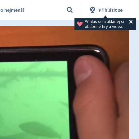
ro nejmenší
Přihlásit se
Přihlas se a ukládej si 
oblíbené hry a videa.