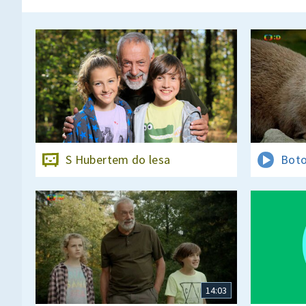
S Hubertem do lesa
Boto
14:03