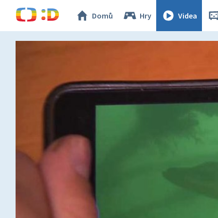
Domů
Hry
Videa