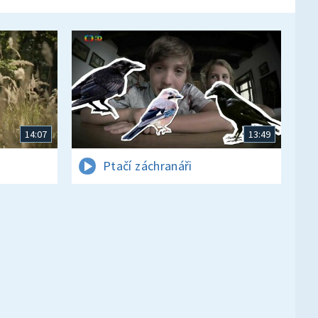
14:07
13:49
Ptačí záchranáři