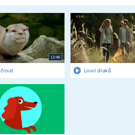
13:46
žrout
Lovci draků