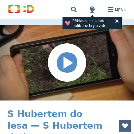
MENU
Přihlas se a ukládej si 
oblíbené hry a videa.
S Hubertem do
lesa — S Hubertem