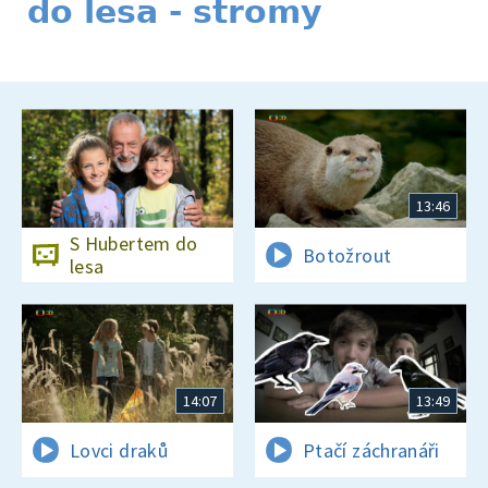
do lesa - stromy
13:46
S Hubertem do
Botožrout
lesa
14:07
13:49
Lovci draků
Ptačí záchranáři