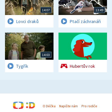
14:07
13:49
Lovci draků
Ptačí záchranáři
14:03
Tygřík
Hubertův rok
O Déčku
Napište nám
Pro rodiče