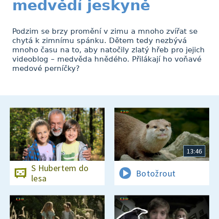
medvědí jeskyně
Podzim se brzy promění v zimu a mnoho zvířat se
chytá k zimnímu spánku. Dětem tedy nezbývá
mnoho času na to, aby natočily zlatý hřeb pro jejich
videoblog – medvěda hnědého. Přilákají ho voňavé
medové perníčky?
13:46
S Hubertem do
Botožrout
lesa