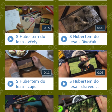
(jezevec a liška)
0:15
0:09
S Hubertem do
S Hubertem do
lesa - včely
lesa - Divočák
0:11
0:09
S Hubertem do
S Hubertem do
lesa - zajíc
lesa - dravec
káně