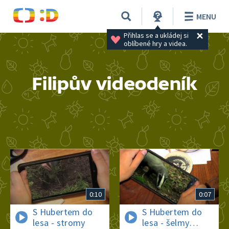
MENU
Přihlas se a ukládej si 
oblíbené hry a videa.
Filipův videodeník
0:10
0:07
S Hubertem do
S Hubertem do
lesa - stromy
lesa - šelmy