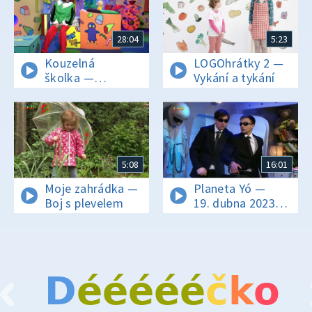
28:04
5:23
Kouzelná
LOGOhrátky 2 —
školka —
Vykání a tykání
19. dubna 2023
5:08
16:01
Moje zahrádka —
Planeta Yó —
Boj s plevelem
19. dubna 2023
16:10
D
é
é
é
é
é
č
k
o