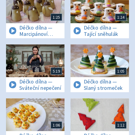
1:25
1:24
Déčko dílna —
Déčko dílna —
Marcipánoví
Tající sněhulák
tučňáci
5:19
1:05
Déčko dílna —
Déčko dílna —
Sváteční nepečení
Slaný stromeček
1:06
1:12