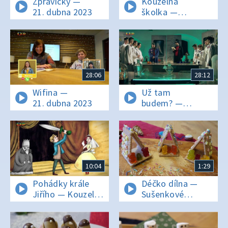
Zprávičky —
Kouzelná
21. dubna 2023
školka —
21. dubna 2023
28:06
28:12
Wifina —
Už tam
21. dubna 2023
budem? —
21. dubna 2023
10:04
1:29
Pohádky krále
Déčko dílna —
Jiřího — Kouzelný
Sušenkové
kůň
jesličky