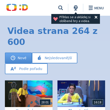
MENU
Přihlas se a ukládej si 
oblíbené hry a videa.
Videa strana 264 z
600
Nové
Nejsledovanější
Podle pořadu
28:01
16:18