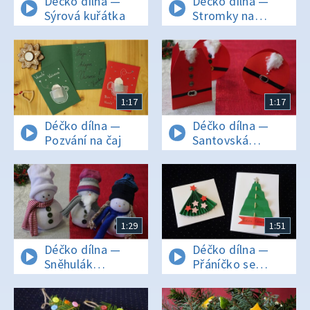
Déčko dílna —
Déčko dílna —
Sýrová kuřátka
Stromky na
stromek
1:17
1:17
Déčko dílna —
Déčko dílna —
Pozvání na čaj
Santovská
přáníčka
1:29
1:51
Déčko dílna —
Déčko dílna —
Sněhulák
Přáníčko se
z ponožky
stromečkem