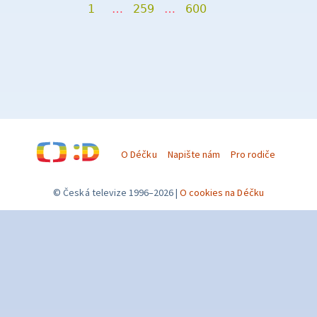
1
…
259
…
600
O Déčku
Napište nám
Pro rodiče
© Česká televize 1996–2026
O cookies na Déčku