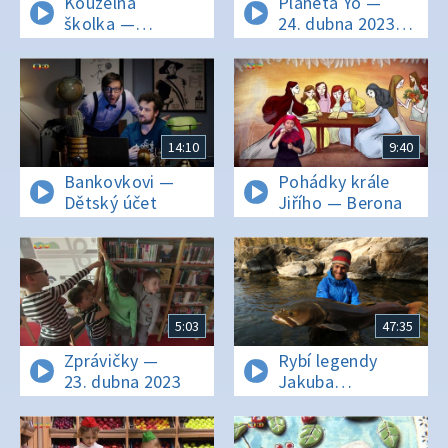
Kouzelná
Planeta Yó —
školka —
24. dubna 2023
24. dubna 2023
16:10
14:10
9:40
Bankovkovi —
Pohádky krále
Dětský účet
Jiřího — Berona
5:03
47:35
Zprávičky —
Rybí legendy
23. dubna 2023
Jakuba
Vágnera —
Tajmen sibiřský -
Mongolsko