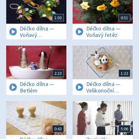
1:03
0:51
Déčko dílna —
Déčko dílna —
Voňavý
Voňavý řetěz
stromeček
2:23
1:22
Déčko dílna —
Déčko dílna —
Betlém
Velikonoční
zvířátka
0:43
5:06