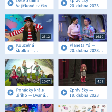
Déčko dílna —
Zprávičky —
Vajíčkové svíčky
20. dubna 2023
28:12
16:10
Kouzelná
Planeta Yó —
školka —
20. dubna 2023
20. dubna 2023
16:05
10:07
4:58
Pohádky krále
Zprávičky —
Jiřího — Dvanáct
19. dubna 2023
bratrů a třináctá
sestra