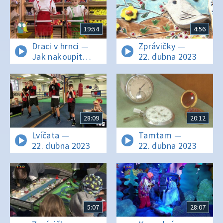
19:54
4:56
Draci v hrnci —
Zprávičky —
Jak nakoupit
22. dubna 2023
potraviny, nejen
samé laskominy
28:09
20:12
Lvíčata —
Tamtam —
22. dubna 2023
22. dubna 2023
5:07
28:07