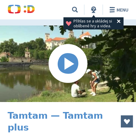
MENU
Přihlas se a ukládej si 
oblíbené hry a videa.
Tamtam — Tamtam
plus