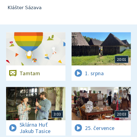
Klášter Sázava
20:01
Tamtam
1. srpna
3:03
20:03
Sklárna Huť
25. července
Jakub Tasice