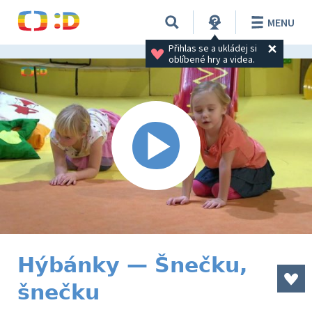
MENU
Přihlas se a ukládej si 
oblíbené hry a videa.
Hýbánky — Šnečku,
šnečku