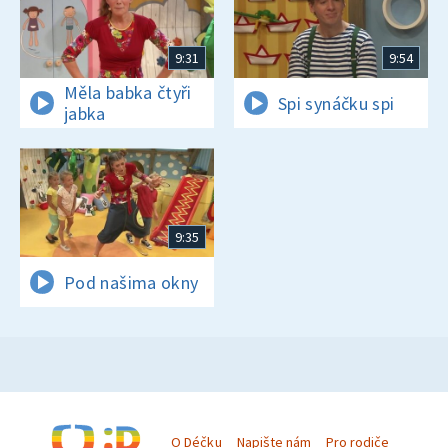
9:31
9:54
Měla babka čtyři
Spi synáčku spi
jabka
9:35
Pod našima okny
O Déčku
Napište nám
Pro rodiče