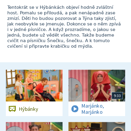
Tentokrát se v Hýbánkách objeví hodně zvláštní
host. Pomalu se přiloudá, a pak nenápadně zase
zmizí. Děti ho budou pozorovat a Týna taky zjistí,
jak neobvykle se jmenuje. Dokonce se o něm zpívá
i v jedné písničce. A když prozradíme, o jakou se
jedná, budete už vědět všechno. Takže budeme
cvičit na písničku Šnečku, šnečku. A k tomuto
cvičení si připravte krabičku od mýdla.
9:33
Marjánko,
Hýbánky
Marjánko