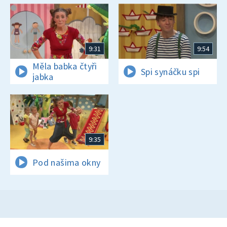
9:31
9:54
Měla babka čtyři
Spi synáčku spi
jabka
9:35
Pod našima okny