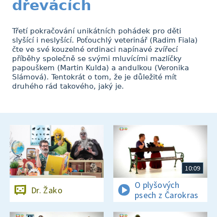
dřevácích
Třetí pokračování unikátních pohádek pro děti
slyšící i neslyšící. Poťouchlý veterinář (Radim Fiala)
čte ve své kouzelné ordinaci napínavé zvířecí
příběhy společně se svými mluvícími mazlíčky
papouškem (Martin Kulda) a andulkou (Veronika
Slámová). Tentokrát o tom, že je důležité mít
druhého rád takového, jaký je.
10:09
O plyšových
Dr. Žako
psech z Čarokras