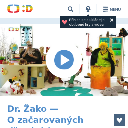
MENU
Přihlas se a ukládej si 
oblíbené hry a videa.
Dr. Žako —
O začarovaných