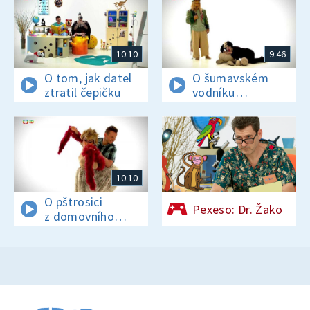
10:10
9:46
O tom, jak datel
O šumavském
ztratil čepičku
vodníku
divousovi
10:10
O pštrosici
Pexeso: Dr. Žako
z domovního
znamení