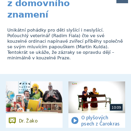
z domovního
znamení
Unikátní pohádky pro děti slyšící i neslyšící.
Poťouchlý veterinář (Radim Fiala) čte ve své
kouzelné ordinaci napínavé zvířecí příběhy společně
se svým mluvícím papouškem (Martin Kulda).
Tentokrát se ukáže, že zázraky se opravdu dějí –
minimálně v kouzelné Praze.
10:09
O plyšových
Dr. Žako
psech z Čarokras