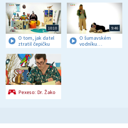
10:10
9:46
O tom, jak datel
O šumavském
ztratil čepičku
vodníku
divousovi
Pexeso: Dr. Žako