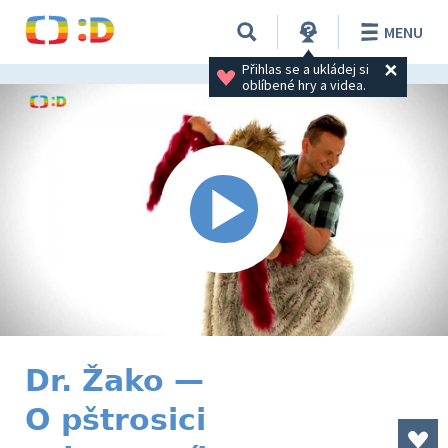
MENU
Přihlas se a ukládej si 
oblíbené hry a videa.
Dr. Žako —
O pštrosici