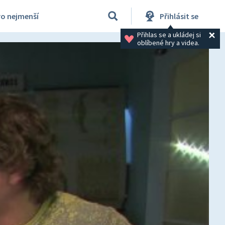
ro nejmenší
Přihlásit se
Přihlas se a ukládej si 
oblíbené hry a videa.