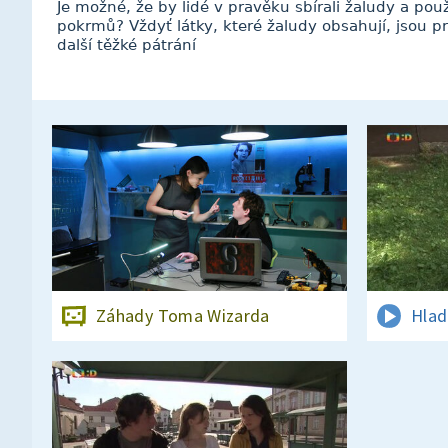
Je možné, že by lidé v pravěku sbírali žaludy a pou
pokrmů? Vždyť látky, které žaludy obsahují, jsou p
další těžké pátrání
Záhady Toma Wizarda
Hlad