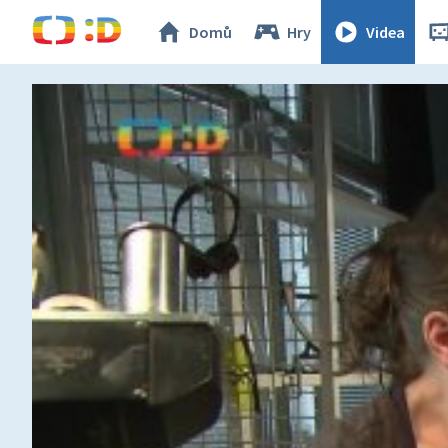
Domů
Hry
Videa