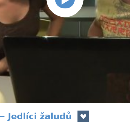
Jedlíci žaludů