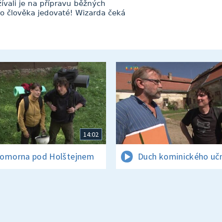
žívali je na přípravu běžných
ro člověka jedovaté! Wizarda čeká
14:02
omorna pod Holštejnem
Duch kominického uč