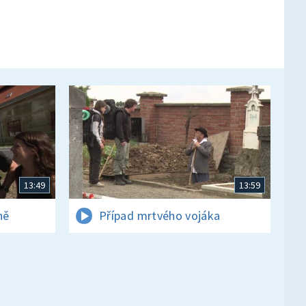
13:49
13:59
ně
Případ mrtvého vojáka