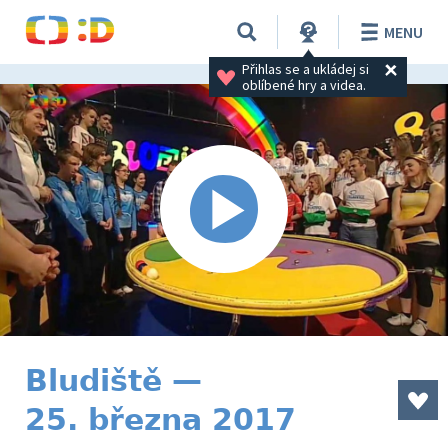
MENU
Přihlas se a ukládej si 
oblíbené hry a videa.
Bludiště —
25. března 2017