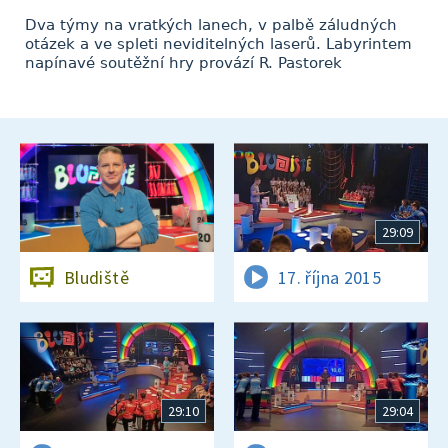
Dva týmy na vratkých lanech, v palbě záludných
otázek a ve spleti neviditelných laserů. Labyrintem
napínavé soutěžní hry provází R. Pastorek
29:09
Bludiště
17. října 2015
29:10
29:04