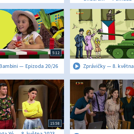
5:12
Bambini — Epizoda 20/26
Zprávičky — 8. květn
15:58
eta Yó — 8. května 2023