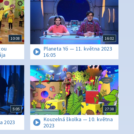
10:08
16:02
zou
Planeta Yó — 11. května 2023
ája
16:05
5:05
27:38
Kouzelná školka — 10. května
na 2023
2023