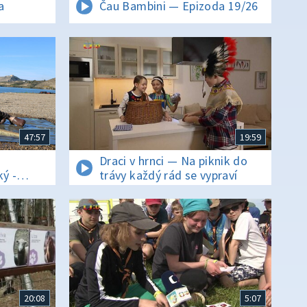
a
Čau Bambini — Epizoda 19/26
47:57
19:59
Draci v hrnci — Na piknik do
ý -
trávy každý rád se vypraví
20:08
5:07