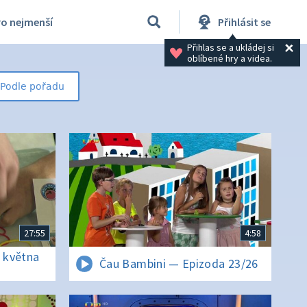
ro nejmenší
Přihlásit se
Přihlas se a ukládej si 
oblíbené hry a videa.
Podle pořadu
27:55
4:58
 května
Čau Bambini — Epizoda 23/26