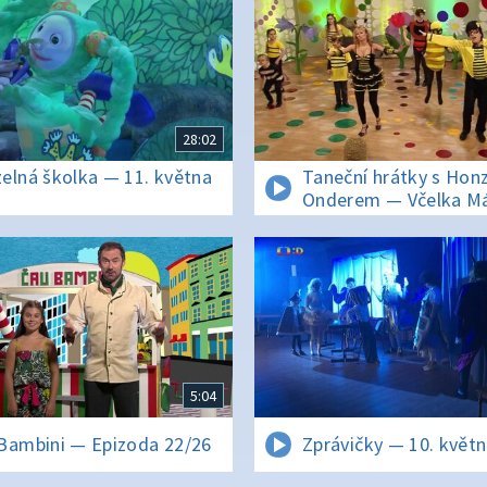
28:02
elná školka — 11. května
Taneční hrátky s Hon
3
Onderem — Včelka M
5:04
Bambini — Epizoda 22/26
Zprávičky — 10. květ