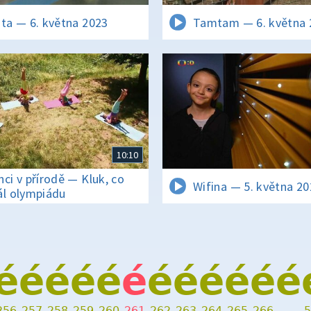
ata — 6. května 2023
Tamtam — 6. května 
10:10
nci v přírodě — Kluk, co
Wifina — 5. května 2
ál olympiádu
é
é
é
é
é
é
é
é
é
é
é
é
256
257
258
259
260
261
262
263
264
265
266
…
5