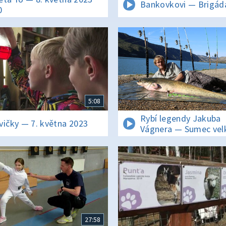
Bankovkovi — Brigád
0
5:08
Rybí legendy Jakuba
vičky — 7. května 2023
Vágnera — Sumec velk
Evropa
27:58