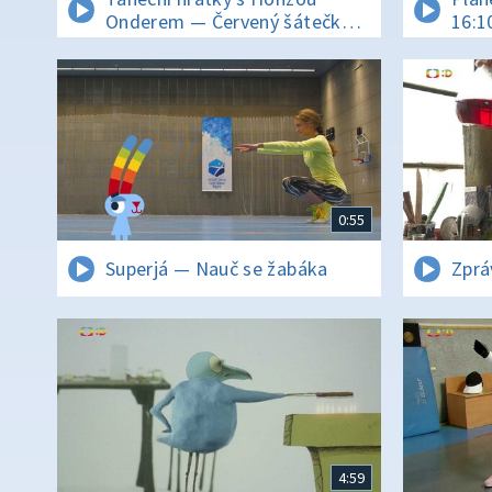
Onderem — Červený šátečku
16:1
kolem se toč
0:55
Superjá — Nauč se žabáka
Zprá
4:59