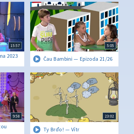
15:57
5:05
tna 2023
Čau Bambini — Epizoda 21/26
9:58
23:02
zou
Ty Brďo! — Vítr