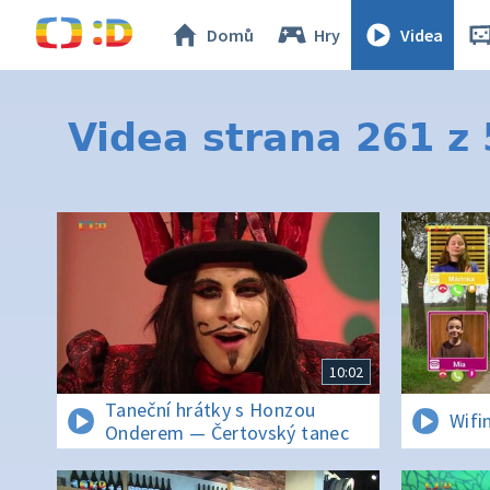
Domů
Hry
Videa
Videa strana 261 z
10:02
Taneční hrátky s Honzou
Wifi
Onderem — Čertovský tanec