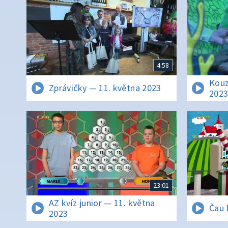
4:58
Kouz
Zprávičky — 11. května 2023
202
23:01
AZ kvíz junior — 11. května
Čau 
2023