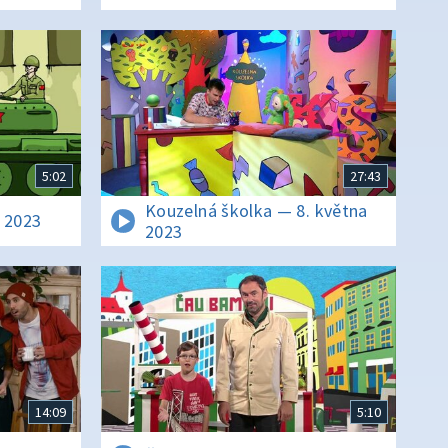
5:02
27:43
Kouzelná školka — 8. května
a 2023
2023
14:09
5:10