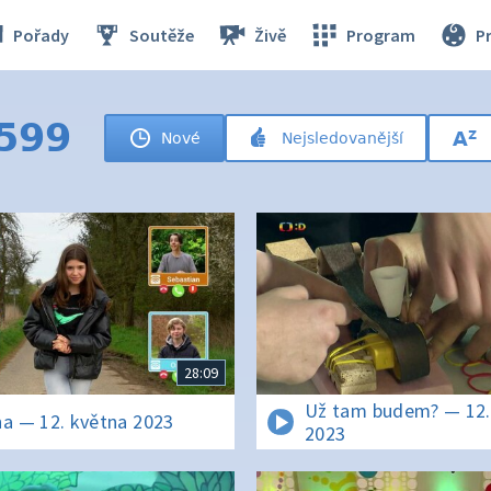
Pořady
Soutěže
Živě
Program
P
 599
Nové
Nejsledovanější
28:09
Už tam budem? — 12.
na — 12. května 2023
2023