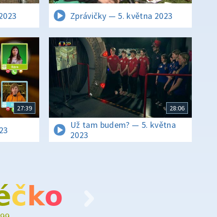
2023
Zprávičky — 5. května 2023
27:39
28:06
Už tam budem? — 5. května
023
2023
é
č
k
o
99