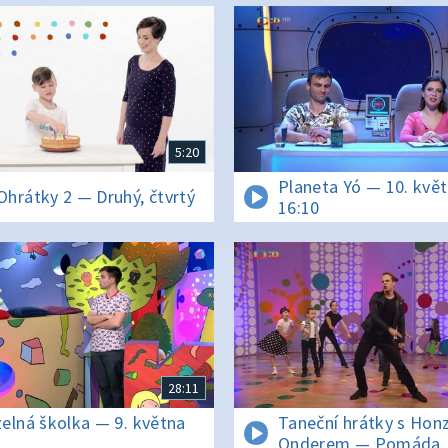
5:20
Planeta Yó — 10. kvě
hrátky 2 — Druhý, čtvrtý
16:10
28:11
elná školka — 9. května
Taneční hrátky s Hon
3
Onderem — Pomáda