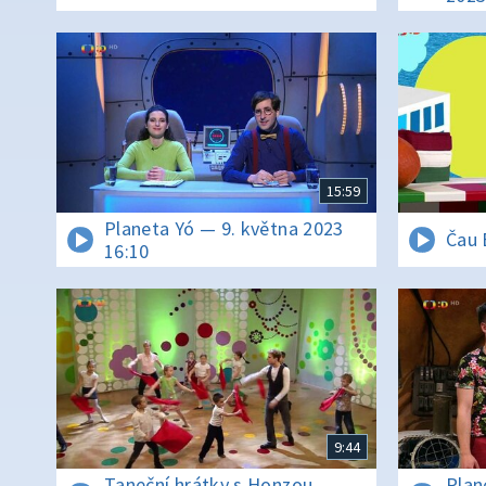
15:59
Planeta Yó — 9. května 2023
Čau 
16:10
9:44
Taneční hrátky s Honzou
Plan