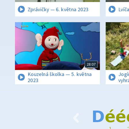
Zprávičky — 6. května 2023
Lvíč
28:07
Kouzelná školka — 5. května
Jogí
2023
vyhr
D
é
é
1
…