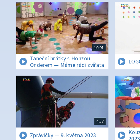
10:01
Taneční hrátky s Honzou
LOGO
Onderem — Máme rádi zvířata
4:57
Kouz
Zprávičky — 9. května 2023
202