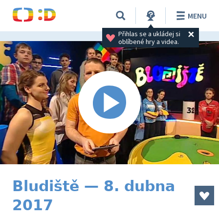
MENU
Přihlas se a ukládej si 
oblíbené hry a videa.
Bludiště — 8. dubna
2017