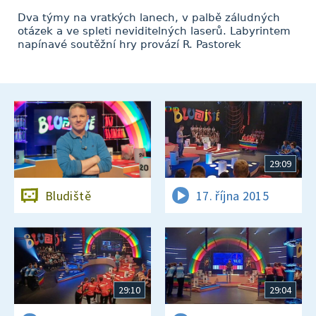
Dva týmy na vratkých lanech, v palbě záludných
otázek a ve spleti neviditelných laserů. Labyrintem
napínavé soutěžní hry provází R. Pastorek
29:09
Bludiště
17. října 2015
29:10
29:04