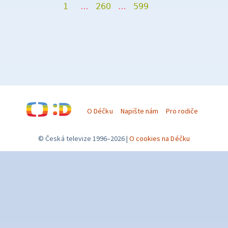
1
…
260
…
599
O Déčku
Napište nám
Pro rodiče
© Česká televize 1996–2026
O cookies na Déčku