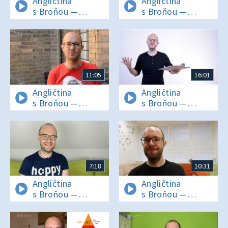
Angličtina
Angličtina
s Broňou —
s Broňou —
Vychytávky
Stupňování
k ústní části FCE
přídavných jmen
zkoušky
11:05
16:01
Angličtina
Angličtina
s Broňou —
s Broňou —
Počitatelná
Modální slovesa:
a nepočitatelná
Jak používat CAN
podstatná jména
a COULD?
v angličtině
7:18
10:31
Angličtina
Angličtina
s Broňou —
s Broňou —
Nejpoužívanější
Anglické členy: To
frázová slovesa
nejdůležitější, co
s get
musíte vědět