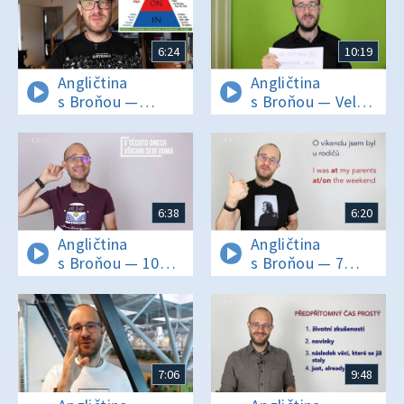
6:24
10:19
Angličtina
Angličtina
s Broňou —
s Broňou — Velká
Anglické časové
předložková
předložky AT, IN
výzva: 10 vět
a ON
plných předložek
6:38
6:20
Angličtina
Angličtina
s Broňou — 10
s Broňou — 7
předložek, co
anglických
všichni pletou
předložek, ve
kterých se
chybuje
7:06
9:48