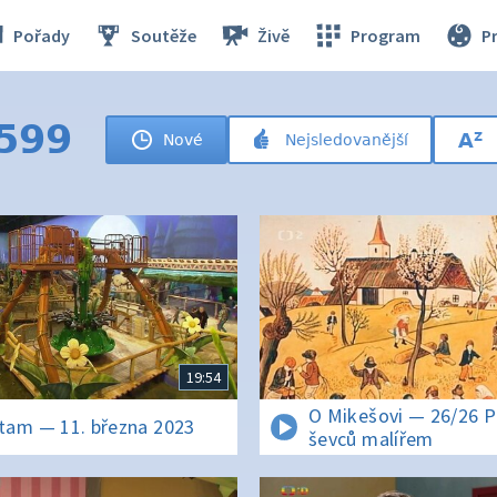
Pořady
Soutěže
Živě
Program
P
 599
Nové
Nejsledovanější
19:54
O Mikešovi — 26/26 P
am — 11. března 2023
ševců malířem