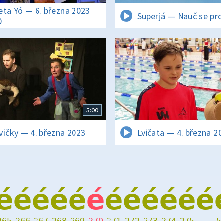
eta Yó — 6. března 2023
Superjá — Nauč se pr
0
5:00
vičky — 4. března 2023
Lvíčata — 4. března 2
é
é
é
é
é
é
é
é
é
é
é
é
265
266
267
268
269
270
271
272
273
274
275
…
5