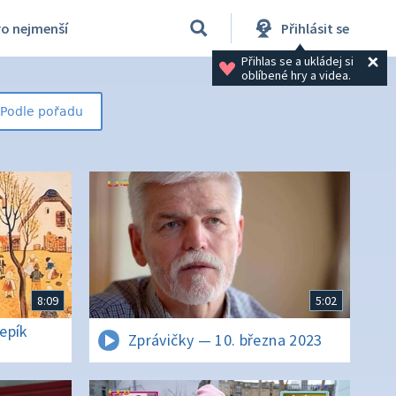
ro nejmenší
Přihlásit se
Přihlas se a ukládej si 
oblíbené hry a videa.
Podle pořadu
8:09
5:02
epík
Zprávičky — 10. března 2023