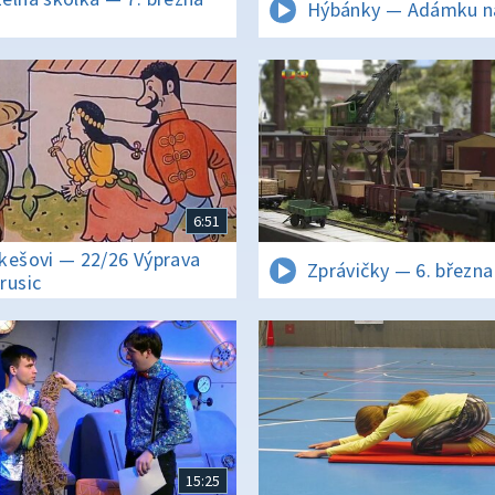
Hýbánky — Adámku n
3
6:51
kešovi — 22/26 Výprava
Zprávičky — 6. března
rusic
15:25