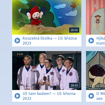
28:03
Kouzelná školka — 10. března
Hýbá
2023
mati
28:03
Už tam budem? — 10. března
O Mi
2023
sen