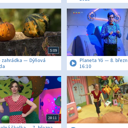
5:09
 zahrádka — Dýňová
Planeta Yó — 8. břez
da
16:10
28:11
elná školka — 7. března