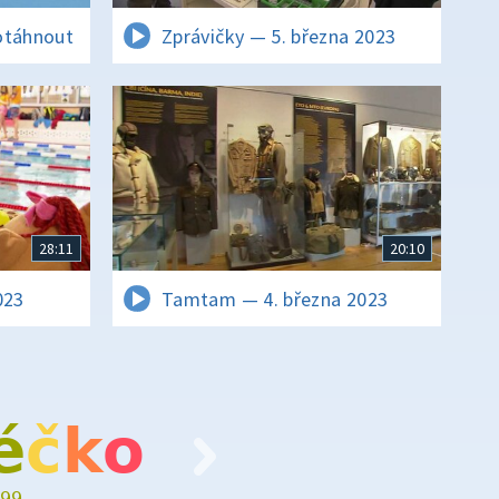
otáhnout
Zprávičky — 5. března 2023
28:11
20:10
023
Tamtam — 4. března 2023
é
č
k
o
99