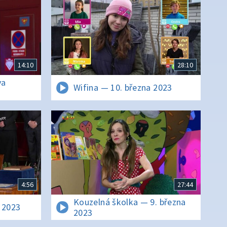
14:10
28:10
va
Wifina — 10. března 2023
4:56
27:44
Kouzelná školka — 9. března
 2023
2023