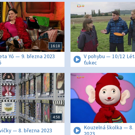
16:18
eta Yó — 9. března 2023
V pohybu — 10/12 Léta
5
ťukec
4:58
Kouzelná školka — 8.
vičky — 8. března 2023
2023