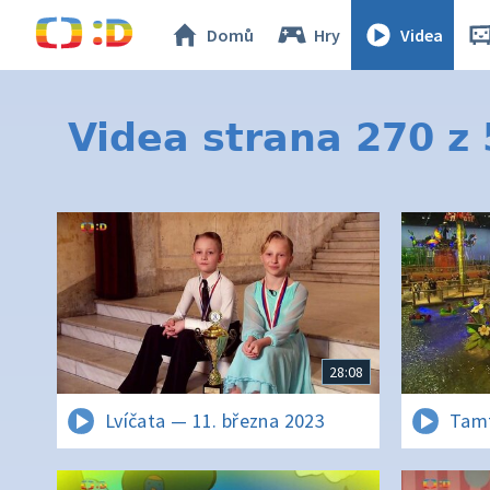
Domů
Hry
Videa
Videa strana 270 z
28:08
Lvíčata — 11. března 2023
Tamt