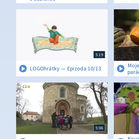
5:19
Moje
LOGOhrátky — Epizoda 10/13
pará
5:06
Kouz