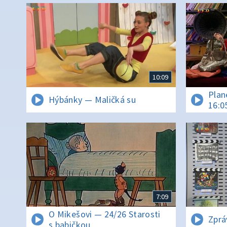
10:09
Plan
Hýbánky — Maličká su
16:0
7:09
O Mikešovi — 24/26 Starosti
Zprá
s babičkou