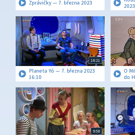
Zprávičky — 7. března 2023
202
16:21
Planeta Yó — 7. března 2023
O Mi
16:10
do H
9:58