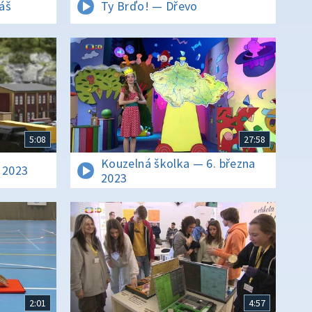
áš
Ty Brďo! — Dřevo
5:08
27:58
Kouzelná školka — 6. března
 2023
2023
2:01
4:57