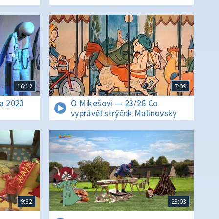
16:12
7:09
na 2023
O Mikešovi — 23/26 Co
vyprávěl strýček Malinovský
9:32
23:03