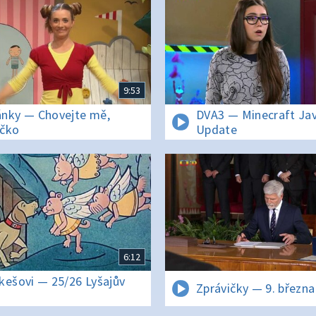
9:53
nky — Chovejte mě,
DVA3 — Minecraft Ja
čko
Update
6:12
kešovi — 25/26 Lyšajův
Zprávičky — 9. března