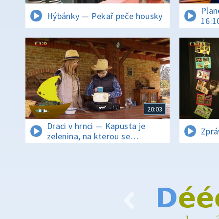
Plan
Hýbánky — Pekař peče housky
16:1
20:03
Draci v hrnci — Kapusta je
Zprá
zelenina, na kterou se
zapomíná
D
é
é
1
…