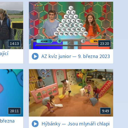
14:13
23:20
jící
AZ kvíz junior — 9. března 2023
28:11
9:49
 března
Hýbánky — Jsou mlynáři chlapi