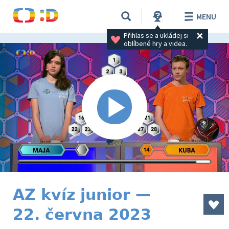
MENU
Přihlas se a ukládej si 
oblíbené hry a videa.
AZ kvíz junior —
22. června 2023