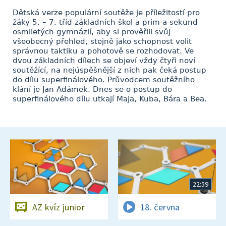
Dětská verze populární soutěže je příležitostí pro
žáky 5. – 7. tříd základních škol a prim a sekund
osmiletých gymnázií, aby si prověřili svůj
všeobecný přehled, stejně jako schopnost volit
správnou taktiku a pohotově se rozhodovat. Ve
dvou základních dílech se objeví vždy čtyři noví
soutěžící, na nejúspěšnější z nich pak čeká postup
do dílu superfinálového. Průvodcem soutěžního
klání je Jan Adámek. Dnes se o postup do
superfinálového dílu utkají Maja, Kuba, Bára a Bea.
22:59
AZ kvíz junior
18. června