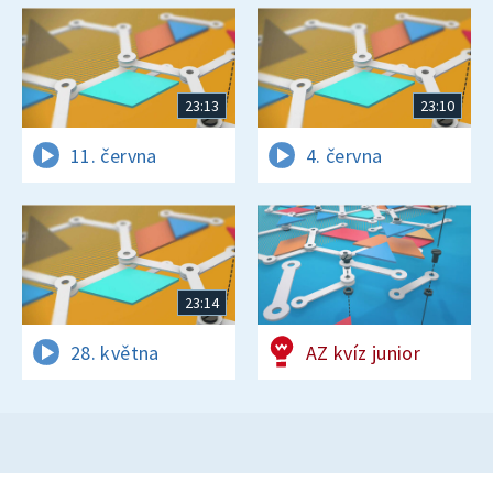
23:13
23:10
11. června
4. června
23:14
28. května
AZ kvíz junior