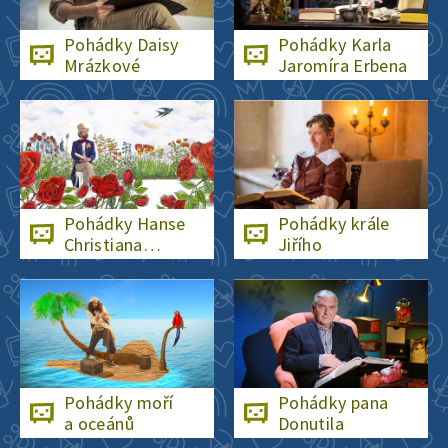
Pohádky Daisy
Pohádky Karla
Mrázkové
Jaromíra Erbena
Pohádky Hanse
Pohádky krále
Christiana
Jiřího
Andersena
Pohádky moří
Pohádky pana
a oceánů
Donutila