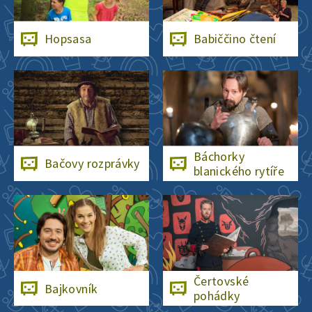
Hopsasa
Babiččino čtení
Báchorky
Bačovy rozprávky
blanického rytíře
Čertovské
Bajkovník
pohádky