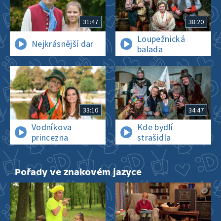
31:47
38:20
Loupežnická
Nejkrásnější dar
balada
33:10
34:47
Vodníkova
Kde bydlí
princezna
strašidla
Pořady ve znakovém jazyce