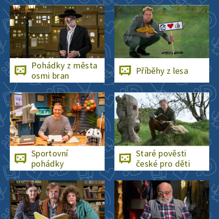
Pohádky z města
Příběhy z lesa
osmi bran
Sportovní
Staré pověsti
pohádky
české pro děti