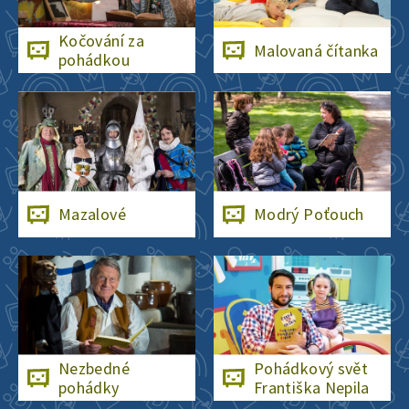
Kočování za
Malovaná čítanka
pohádkou
Mazalové
Modrý Poťouch
Nezbedné
Pohádkový svět
pohádky
Františka Nepila