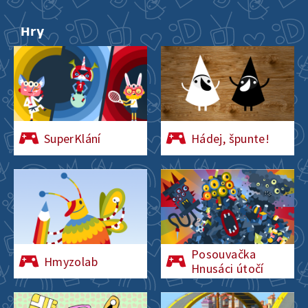
Hry
SuperKlání
Hádej, špunte!
Posouvačka
Hmyzolab
Hnusáci útočí