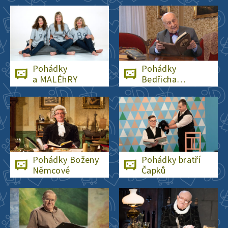
Pohádky
Pohádky
a MALÉhRY
Bedřicha
Smetany
Pohádky Boženy
Pohádky bratří
Němcové
Čapků