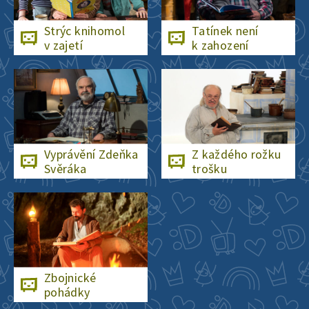
Strýc knihomol
Tatínek není
v zajetí
k zahození
Vyprávění Zdeňka
Z každého rožku
Svěráka
trošku
Zbojnické
pohádky