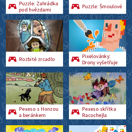
Puzzle: Zahrádka
Puzzle: Šmoulové
pod hvězdami
Pixelovánky:
Rozbité zrcadlo
Drony vyšetřuje
Pexeso s Honzou
Pexeso skřítka
a beránkem
Racochejla