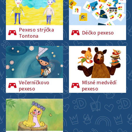
Pexeso strýčka
Déčko pexeso
Tontona
Večerníčkovo
Mlsné medvědí
pexeso
pexeso