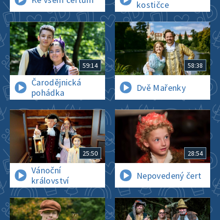
kostičce
59:14
58:38
Čarodějnická
Dvě Mařenky
pohádka
25:50
28:54
Vánoční
Nepovedený čert
království