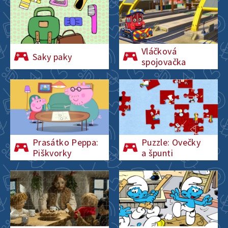
Vláčková
Saky paky
spojovačka
Prasátko Peppa:
Puzzle: Ovečky
Piškvorky
a špunti