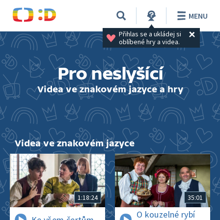
MENU
Přihlas se a ukládej si 
oblíbené hry a videa.
Pro neslyšící
Videa ve znakovém jazyce a hry
Videa ve znakovém jazyce
1:18:24
35:01
O kouzelné rybí
Ke všem čertům