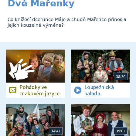
Dvě Mařenky
Co knížecí dcerunce Máje a chudé Mařence přinesla
jejich kouzelná výměna?
38:20
Pohádky ve
Loupežnická
znakovém jazyce
balada
34:47
35:01