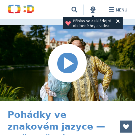
MENU
Přihlas se a ukládej si 
oblíbené hry a videa.
Pohádky ve
znakovém jazyce —