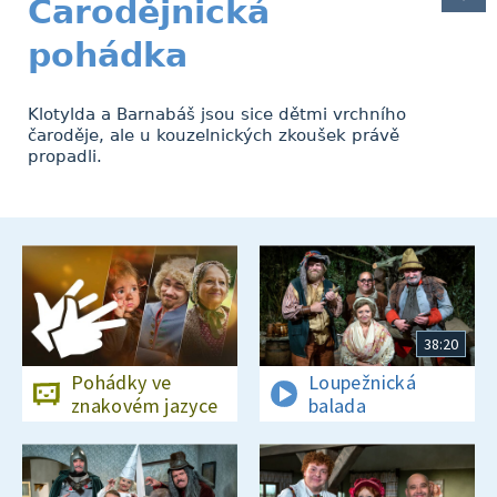
Čarodějnická
pohádka
Klotylda a Barnabáš jsou sice dětmi vrchního
čaroděje, ale u kouzelnických zkoušek právě
propadli.
38:20
Pohádky ve
Loupežnická
znakovém jazyce
balada