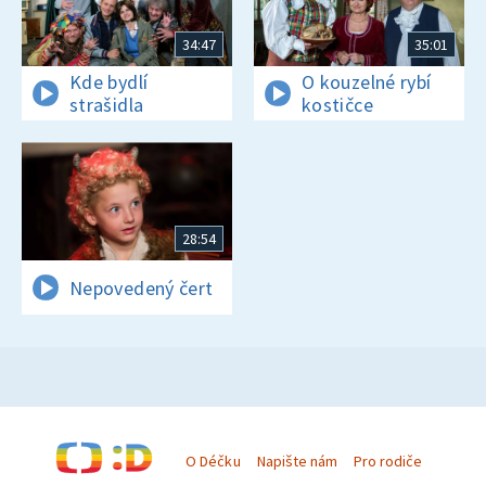
34:47
35:01
Kde bydlí
O kouzelné rybí
strašidla
kostičce
28:54
Nepovedený čert
O Déčku
Napište nám
Pro rodiče