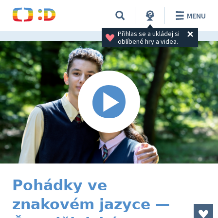
MENU
Přihlas se a ukládej si 
oblíbené hry a videa.
Pohádky ve
znakovém jazyce —