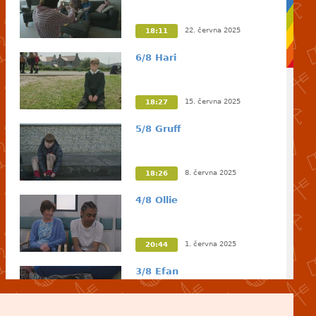
22. června 2025
18:11
6/8 Hari
15. června 2025
18:27
5/8 Gruff
8. června 2025
18:26
4/8 Ollie
1. června 2025
20:44
3/8 Efan
25. května 2025
18:22