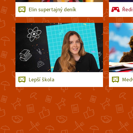
Elin supertajný deník
Ředi
Lepší škola
Medv