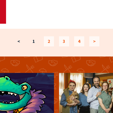
<
1
2
3
4
>