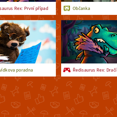
saurus Rex: První případ
Občanka
ídkova poradna
Ředisaurus Rex: Dračí