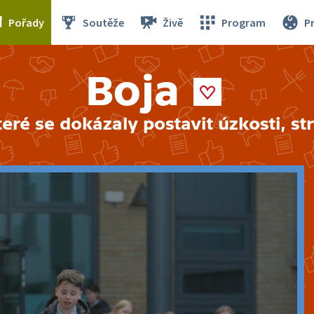
Pořady
Soutěže
Živě
Program
P
Boja
teré se dokázaly postavit úzkosti, s