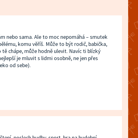
2/8 Anna
18. května 2025
19:20
ýt sám nebo sama. Ale to moc nepomáhá – smutek
ělému, komu věříš. Může to být rodič, babička,
1/8 Gaia
 tě chápe, může hodně ulevit. Navíc ti blízký
jlepší je mluvit s lidmi osobně, ne jen přes
11. května 2025
18:38
leko od sebe).
8/8 Celyn a Cai
4. května 2025
19:04
7/8 Trystan
27. dubna 2025
18:44
6/8 Seren
 čtení, poslech hudby, sport, hra na hudební