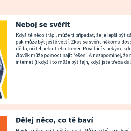
Neboj se svěřit
Když tě něco trápí, může ti připadat, že je lepší b
pak může být ještě větší. Zkus se svěřit někomu dosp
děda, učitel nebo třeba trenér. Povídání s někým, kdo
člověk může pomoct najít řešení. A nezapomínej, že ne
internet (i když i to může být fajn, když jste třeba da
Dělej něco, co tě baví
Najdi si něco, co ti dělá radost. Může to být kreslení,