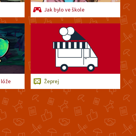
Jak bylo ve škole
 lóže
Žeprej