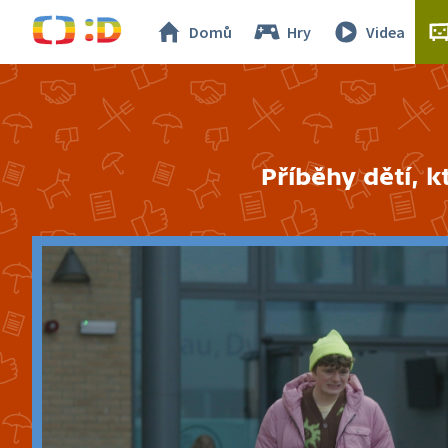
Domů
Hry
Videa
Příběhy dětí, k