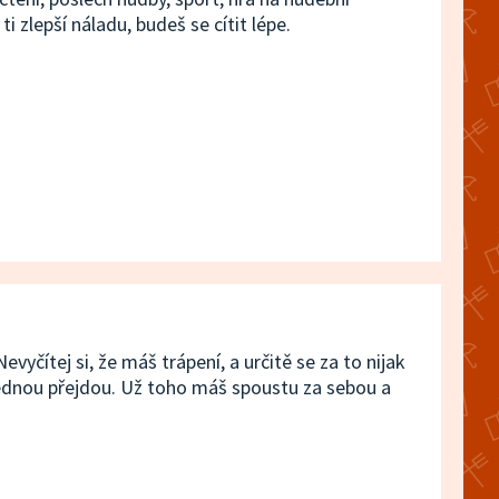
i zlepší náladu, budeš se cítit lépe.
20. dubna 2025
19:16
5/8 Lola
13. dubna 2025
19:18
vyčítej si, že máš trápení, a určitě se za to nijak
y jednou přejdou. Už toho máš spoustu za sebou a