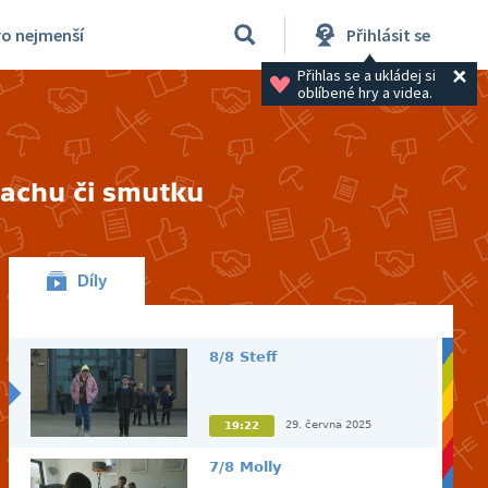
ro nejmenší
Přihlásit se
Přihlas se a ukládej si 
oblíbené hry a videa.
trachu či smutku
Díly
8/8 Steff
29. června 2025
19:22
7/8 Molly