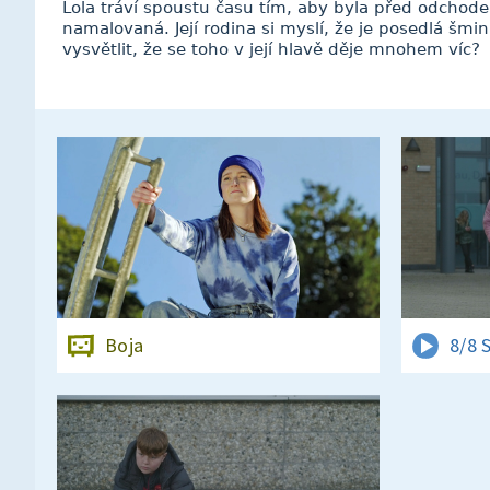
Lola tráví spoustu času tím, aby byla před odch
namalovaná. Její rodina si myslí, že je posedlá šmi
vysvětlit, že se toho v její hlavě děje mnohem víc?
Boja
8/8 