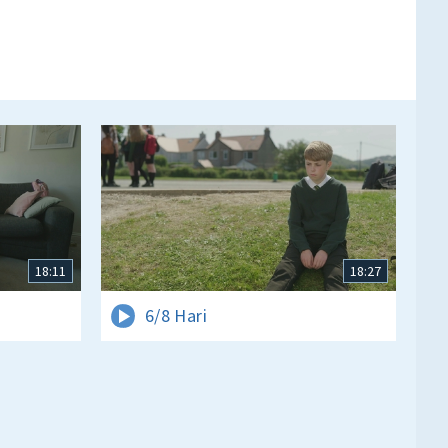
18:11
18:27
6/8 Hari