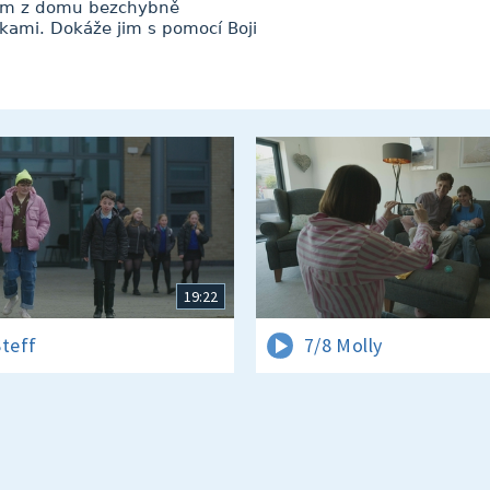
odem z domu bezchybně
nkami. Dokáže jim s pomocí Boji
19:22
Steff
7/8 Molly