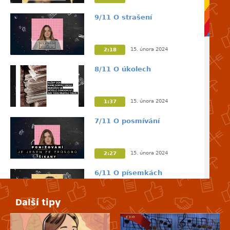
9/11 O strašení
15. února 2024
2:18
8/11 O úkolech
15. února 2024
1:37
7/11 O posmívání
15. února 2024
2:27
6/11 O písemkách
Další tipy
15. února 2024
2:11
5/11 O křičení