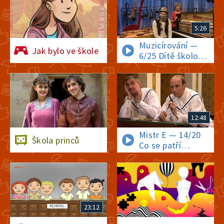
15. února 2024
2:23
5:26
Muzicírování —
4/11 O kolektivní vině
Jak bylo ve škole
6/25 Dítě školou
povinné
15. února 2024
2:23
3/11 O zabavování věcí
12:48
15. února 2024
1:59
Mistr E — 14/20
Škola princů
Co se patří
2/11 O práci za trest
a nepatří ve škole
15. února 2024
2:03
1/11 O srovnávání
23:12