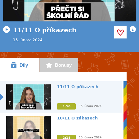
11/11 O příkazech
15. února 2024
Díly
Bonusy
11/11 O příkazech
15. února 2024
1:50
10/11 O zákazech
15. února 2024
2:18