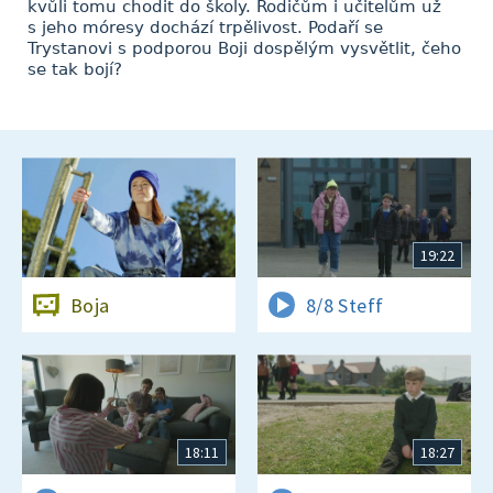
kvůli tomu chodit do školy. Rodičům i učitelům už
s jeho móresy dochází trpělivost. Podaří se
Trystanovi s podporou Boji dospělým vysvětlit, čeho
se tak bojí?
19:22
Boja
8/8 Steff
18:11
18:27