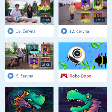
28:05
27:32
19. června
12. června
28:08
5. června
Robo Bobo