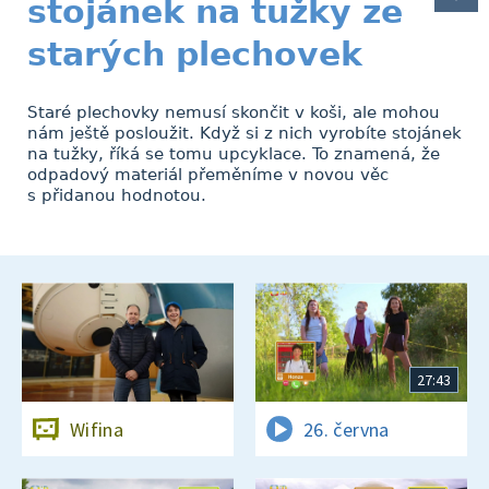
stojánek na tužky ze
starých plechovek
Staré plechovky nemusí skončit v koši, ale mohou
nám ještě posloužit. Když si z nich vyrobíte stojánek
na tužky, říká se tomu upcyklace. To znamená, že
odpadový materiál přeměníme v novou věc
s přidanou hodnotou.
27:43
Wifina
26. června