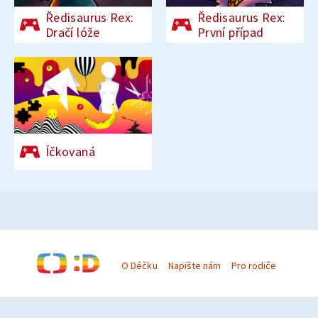
Ředisaurus Rex:
Ředisaurus Rex:
Dračí lóže
První případ
Íčkovaná
O Déčku
Napište nám
Pro rodiče
© Česká televize 1996–2026
O cookies na Déčku