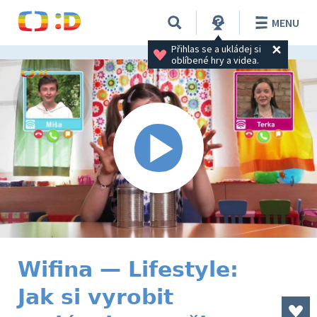
MENU
Přihlas se a ukládej si 
oblíbené hry a videa.
Wifina — Lifestyle:
Jak si vyrobit