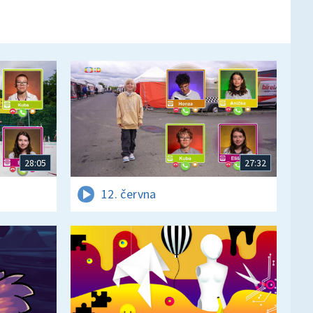
28:05
27:32
12. června