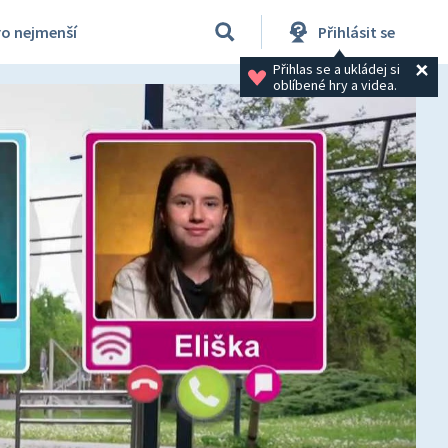
ro nejmenší
Přihlásit se
Přihlas se a ukládej si 
oblíbené hry a videa.