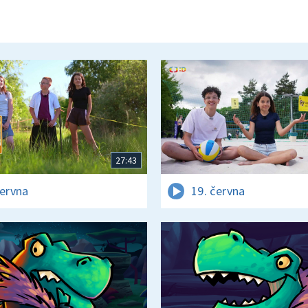
27:43
června
19. června