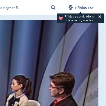
ro nejmenší
Přihlásit se
Přihlas se a ukládej si 
oblíbené hry a videa.