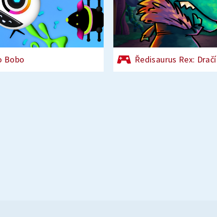
o Bobo
Ředisaurus Rex: Dračí