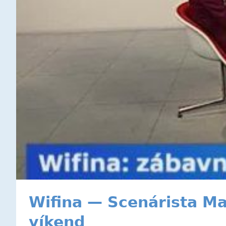
Wifina — Scenárista Ma
víkend