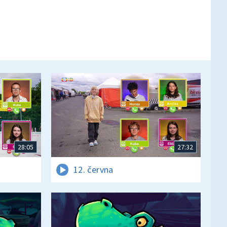
28:05
27:32
12. června