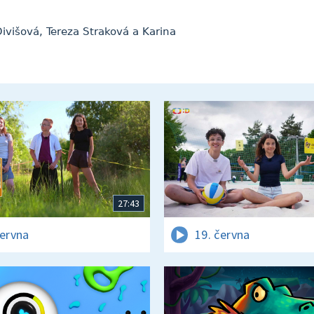
ivišová, Tereza Straková a Karina
27:43
června
19. června