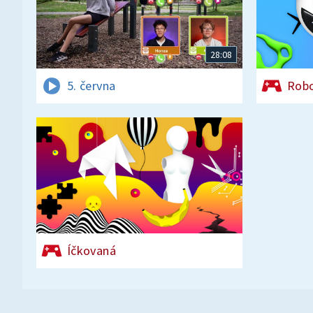
28:08
5. června
Rob
Íčkovaná