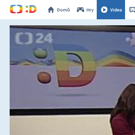
Domů
Hry
Videa