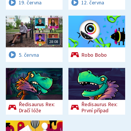
19. června
12. června
28:08
5. června
Robo Bobo
Ředisaurus Rex:
Ředisaurus Rex:
Dračí lóže
První případ