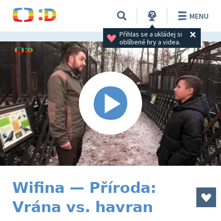
MENU
Přihlas se a ukládej si 
oblíbené hry a videa.
Wifina — Příroda:
Vrána vs. havran