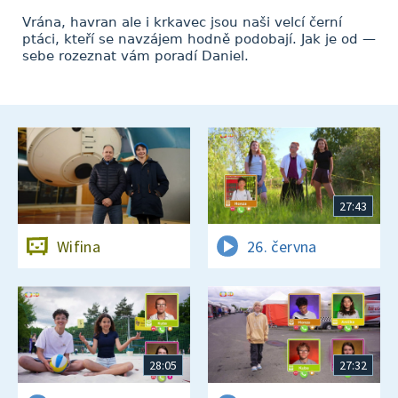
Vrána, havran ale i krkavec jsou naši velcí černí
ptáci, kteří se navzájem hodně podobají. Jak je od —
sebe rozeznat vám poradí Daniel.
27:43
Wifina
26. června
28:05
27:32