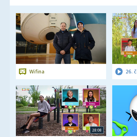
Wifina
26. 
28:08