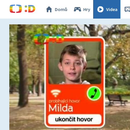
Domů
Hry
Videa