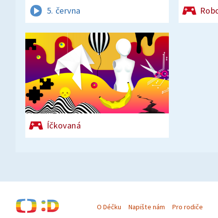
5. června
Rob
Íčkovaná
O Déčku
Napište nám
Pro rodiče