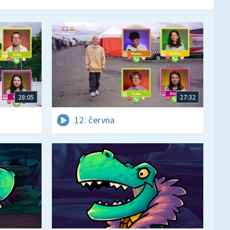
28:05
27:32
12. června