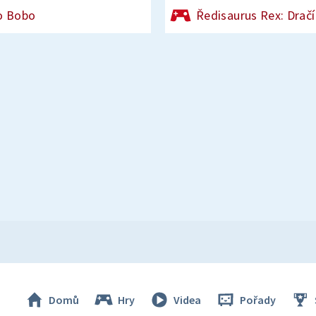
o Bobo
Ředisaurus Rex: Dračí
Domů
Hry
Videa
Pořady