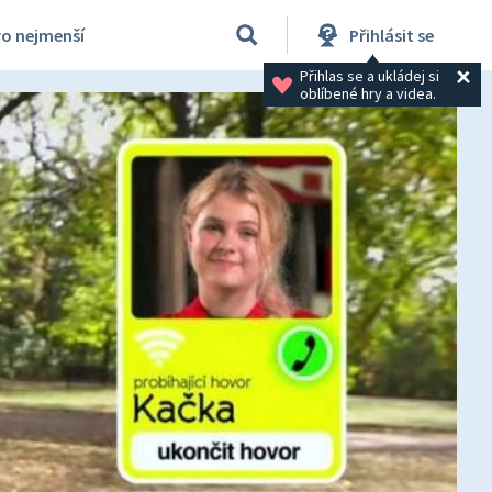
ro nejmenší
Přihlásit se
Přihlas se a ukládej si 
oblíbené hry a videa.