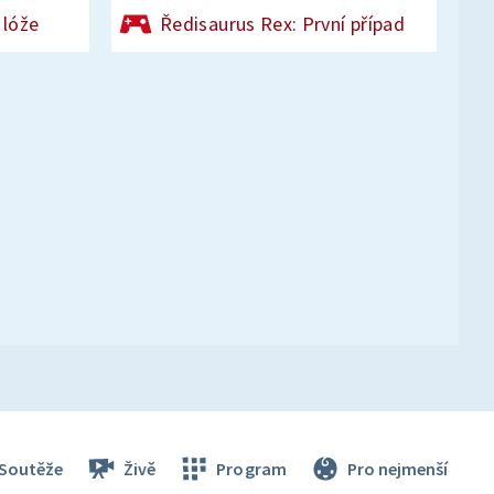
 lóže
Ředisaurus Rex: První případ
Soutěže
Živě
Program
Pro nejmenší