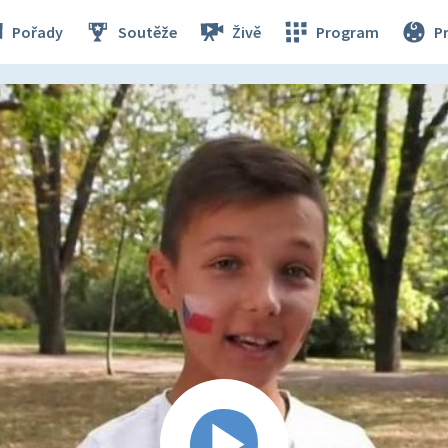
Pořady
Soutěže
Živě
Program
P