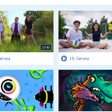
27:43
června
19. června