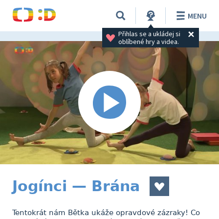
MENU
Přihlas se a ukládej si 
oblíbené hry a videa.
Jogínci — Brána
Tentokrát nám Bětka ukáže opravdové zázraky! Co