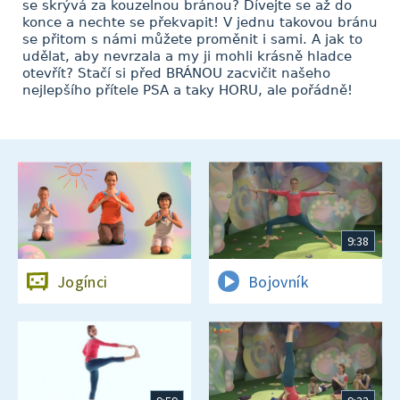
se skrývá za kouzelnou bránou? Dívejte se až do
konce a nechte se překvapit! V jednu takovou bránu
se přitom s námi můžete proměnit i sami. A jak to
udělat, aby nevrzala a my ji mohli krásně hladce
otevřít? Stačí si před BRÁNOU zacvičit našeho
nejlepšího přítele PSA a taky HORU, ale pořádně!
9:38
Jogínci
Bojovník