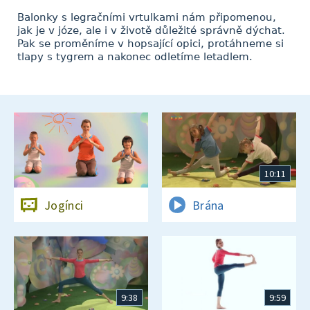
Balonky s legračními vrtulkami nám připomenou,
jak je v józe, ale i v životě důležité správně dýchat.
Pak se proměníme v hopsající opici, protáhneme si
tlapy s tygrem a nakonec odletíme letadlem.
10:11
Jogínci
Brána
9:38
9:59