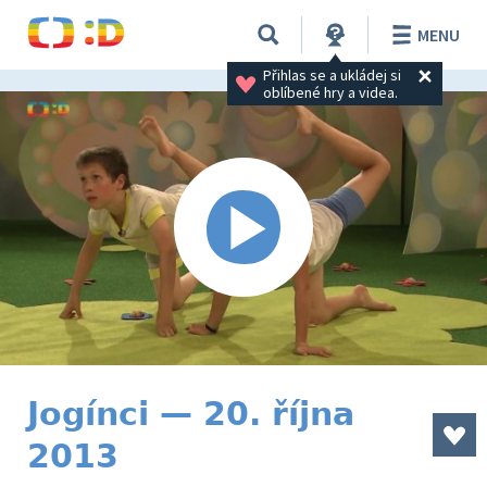
MENU
Přihlas se a ukládej si 
oblíbené hry a videa.
Jogínci — 20. října
2013