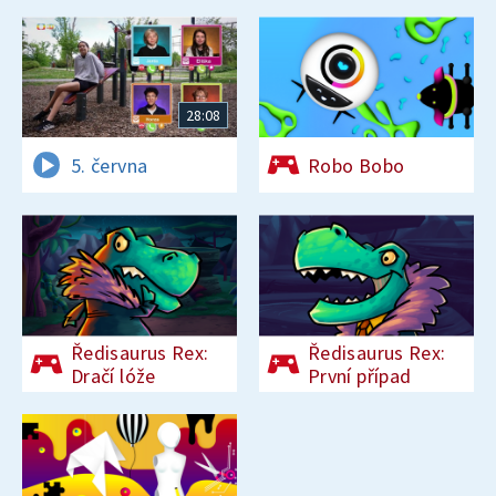
28:08
5. června
Robo Bobo
Ředisaurus Rex:
Ředisaurus Rex:
Dračí lóže
První případ