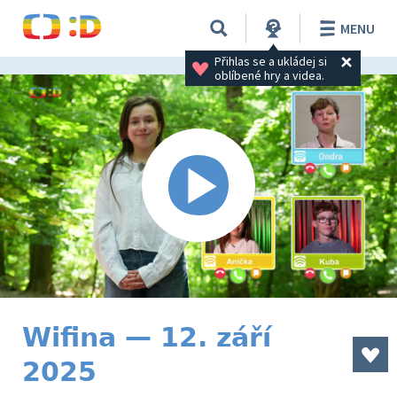
MENU
Přihlas se a ukládej si 
oblíbené hry a videa.
Wifina — 12. září
2025