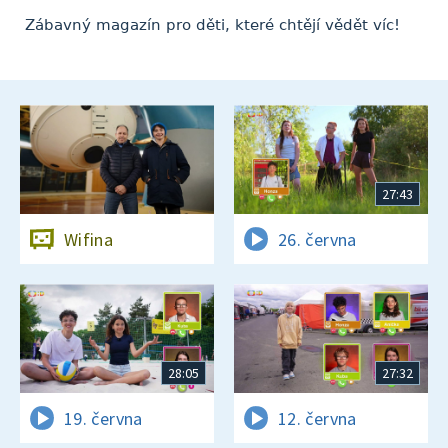
Zábavný magazín pro děti, které chtějí vědět víc!
27:43
Wifina
26. června
28:05
27:32
19. června
12. června