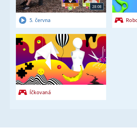
28:08
5. června
Rob
Íčkovaná