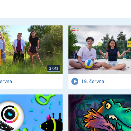
27:43
června
19. června