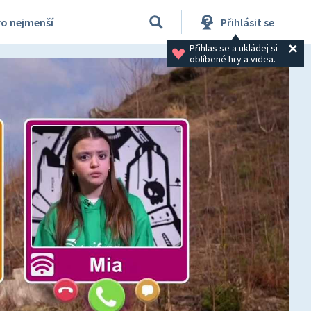
ro nejmenší
Přihlásit se
Přihlas se a ukládej si 
oblíbené hry a videa.