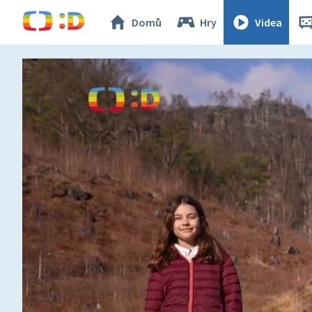
Domů
Hry
Videa