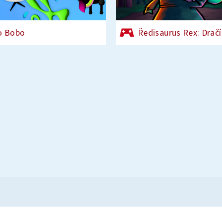
o Bobo
Ředisaurus Rex: Dračí