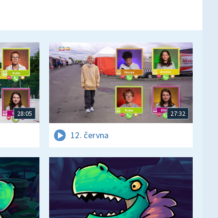
28:05
27:32
12. června