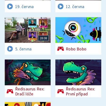
19. června
12. června
28:08
5. června
Robo Bobo
Ředisaurus Rex:
Ředisaurus Rex:
Dračí lóže
První případ