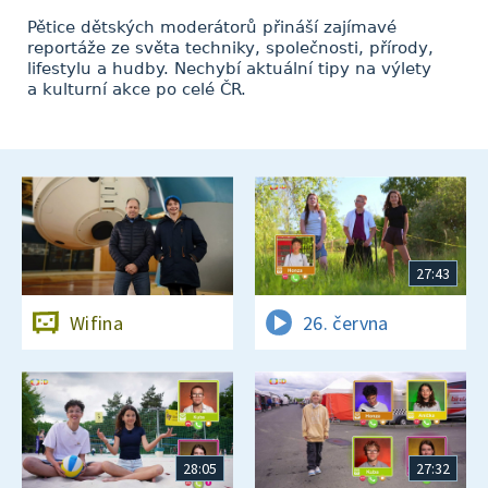
Pětice dětských moderátorů přináší zajímavé
reportáže ze světa techniky, společnosti, přírody,
lifestylu a hudby. Nechybí aktuální tipy na výlety
a kulturní akce po celé ČR.
27:43
Wifina
26. června
28:05
27:32