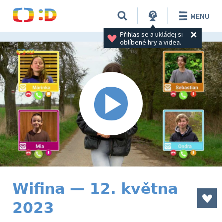
MENU
Přihlas se a ukládej si 
oblíbené hry a videa.
Wifina — 12. května
2023