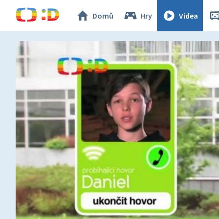
Domů
Hry
Videa