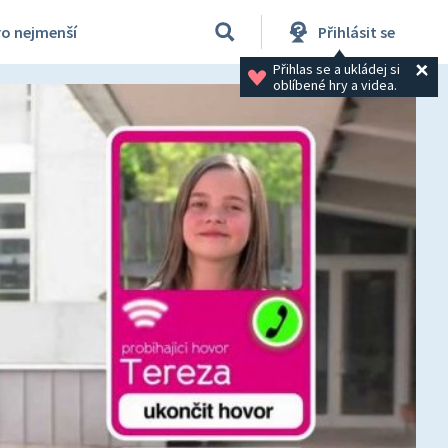
ro nejmenší
Přihlásit se
Přihlas se a ukládej si 
oblíbené hry a videa.