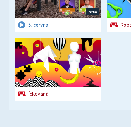
28:08
5. června
Rob
Íčkovaná