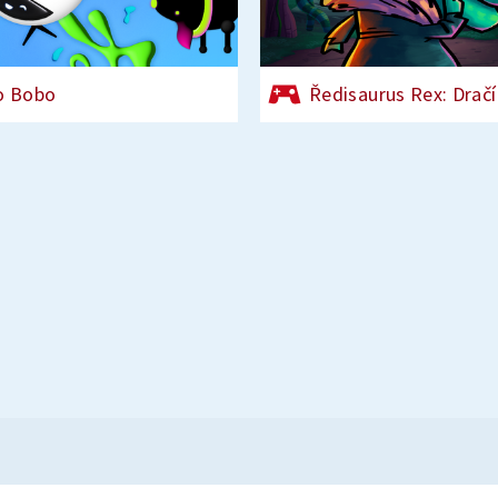
o Bobo
Ředisaurus Rex: Dračí