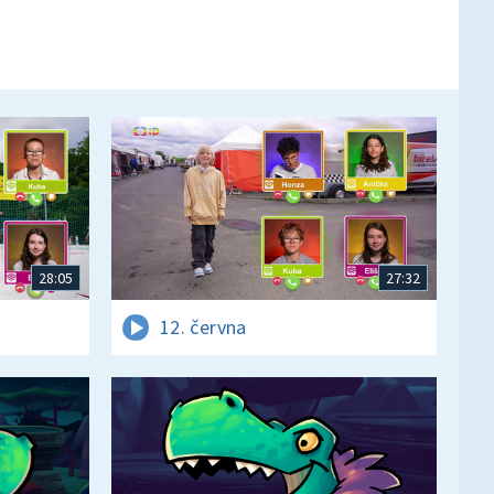
28:05
27:32
12. června