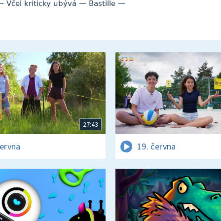
Včel kriticky ubývá — Bastille —
27:43
června
19. června