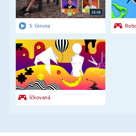
28:08
5. června
Rob
Íčkovaná