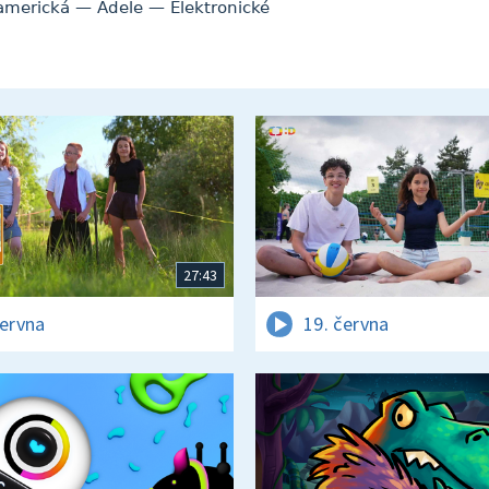
americká — Adele — Elektronické
27:43
června
19. června