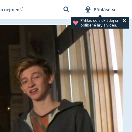
ro nejmenší
Přihlásit se
Přihlas se a ukládej si 
oblíbené hry a videa.