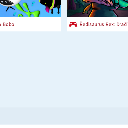
o Bobo
Ředisaurus Rex: Dračí