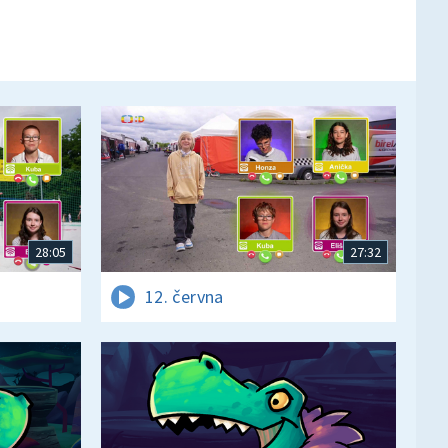
28:05
27:32
12. června