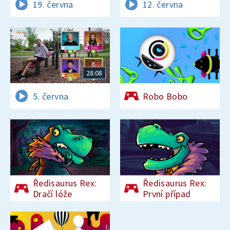
19. června
12. června
28:08
5. června
Robo Bobo
Ředisaurus Rex:
Ředisaurus Rex:
Dračí lóže
První případ