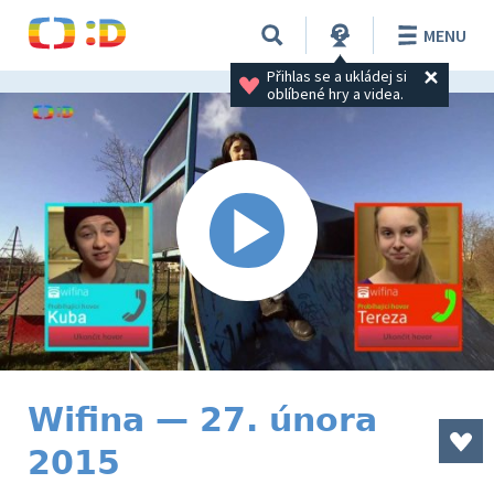
MENU
Přihlas se a ukládej si 
oblíbené hry a videa.
Wifina — 27. února
2015