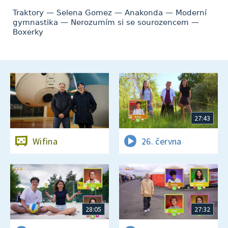
Traktory — Selena Gomez — Anakonda — Moderní
gymnastika — Nerozumím si se sourozencem —
Boxerky
27:43
Wifina
26. června
28:05
27:32