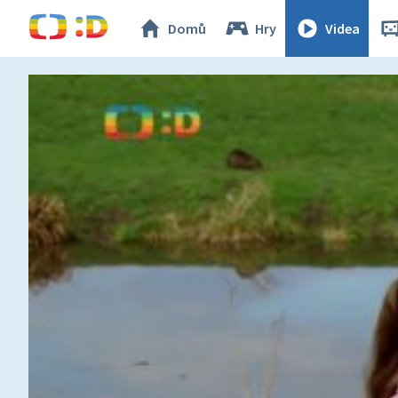
Domů
Hry
Videa