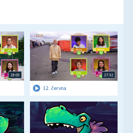
28:05
27:32
12. června