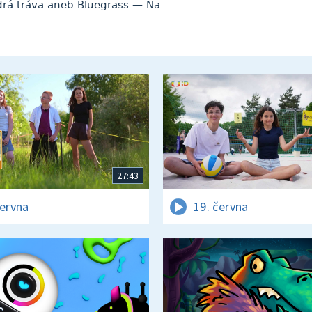
rá tráva aneb Bluegrass — Na
27:43
června
19. června