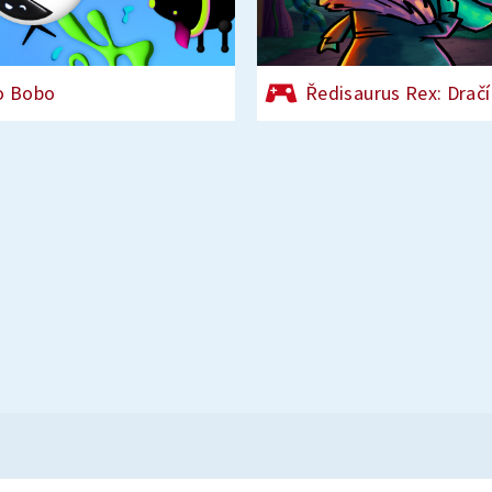
o Bobo
Ředisaurus Rex: Dračí