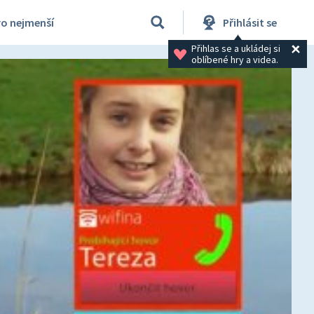
ro nejmenší
Přihlásit se
Přihlas se a ukládej si 
oblíbené hry a videa.