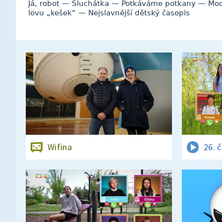
Já, robot — Sluchátka — Potkáváme potkany — Mod
lovu „kešek“ — Nejslavnější dětský časopis
Wifina
26. 