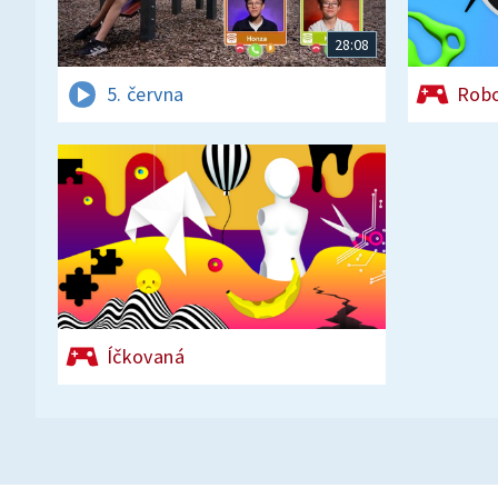
28:08
5. června
Rob
Íčkovaná