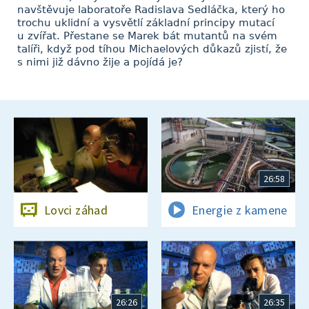
navštěvuje laboratoře Radislava Sedláčka, který ho
trochu uklidní a vysvětlí základní principy mutací
u zvířat. Přestane se Marek bát mutantů na svém
talíři, když pod tíhou Michaelových důkazů zjistí, že
s nimi již dávno žije a pojídá je?
26:58
Lovci záhad
Energie z kamene
26:26
26:35