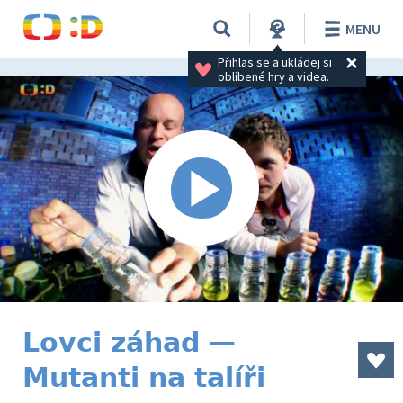
MENU
Přihlas se a ukládej si 
oblíbené hry a videa.
Lovci záhad —
Mutanti na talíři