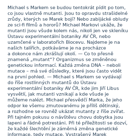
Michael s Markem se budou tentokrát pídit po tom,
co jsou vlastně mutanti. Jsou to opravdu strašidelné
zrůdy, kterých se Marek bojí? Nebo zabijácké obludy
ze sci-fi filmů a hororů? Michael Markovi ukáže, že
mutanti jsou všude kolem nás, nikoli jen ve skleníku
Ústavu experimentální botaniky AV ČR, nebo
uzamčené v laboratořích Biocevu. Najdeme je na
našich talířích, potkáváme je na procházce
a dokonce nám zkrášlují okolí. — Co to přesně
znamená „mutant“? Organizmus se změněnou
genetickou informací. Každá změna DNA – neboli
mutace – má své důsledky, které jsou často vidět
na první pohled. — Michael s Markem se vydávají
do říše rostlinných mutantů do Ústavu
experimentální botaniky AV ČR, kde jim Jiří Libus
vysvětlí, jak mutanti vznikají a kde všude je
můžeme nalézt. Michael přesvědčí Marka, že jeho
odpor ke všemu zmutovanému je příliš dětinský,
a rozhodne se rovněž ukázat mutanty z říše zvířat.
Při tajném pokusu o návštěvu chovu dobytka jsou
lapeni a řádně potrestáni. Při té příležitosti se dozví,
že každé šlechtění je záměrná změna genetické
informace, tedy mutace. Vystrašený Marek