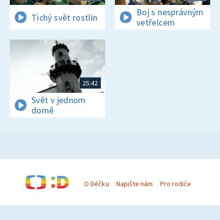
Boj s nesprávným
Tichý svět rostlin
vetřelcem
25:42
Svět v jednom
domě
O Déčku
Napište nám
Pro rodiče
© Česká televize 1996–2026
O cookies na Déčku