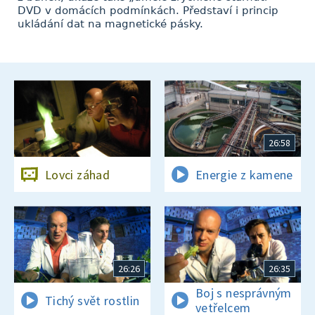
DVD v domácích podmínkách. Představí i princip
ukládání dat na magnetické pásky.
26:58
Lovci záhad
Energie z kamene
26:26
26:35
Boj s nesprávným
Tichý svět rostlin
vetřelcem