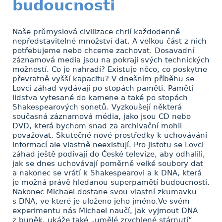
budoucnosti
Naše průmyslová civilizace chrlí každodenně
nepředstavitelné množství dat. A velkou část z nich
potřebujeme nebo chceme zachovat. Dosavadní
záznamová media jsou na pokraji svých technických
možností. Co je nahradí? Existuje něco, co poskytne
převratně vyšší kapacitu? V dnešním příběhu se
Lovci záhad vydávají po stopách paměti. Paměti
lidstva vytesané do kamene a také po stopách
Shakespearových sonetů. Vyzkoušejí některá
současná záznamová média, jako jsou CD nebo
DVD, která bychom snad za archivační mohli
považovat. Skutečné nové prostředky k uchovávání
informací ale vlastně neexistují. Pro jistotu se Lovci
záhad ještě podívají do České televize, aby odhalili,
jak se dnes uchovávají poměrně velké soubory dat
a nakonec se vrátí k Shakespearovi a k DNA, která
je možná právě hledanou superpamětí budoucnosti.
Nakonec Michael dostane svou vlastní zkumavku
s DNA, ve které je uloženo jeho jméno.Ve svém
experimentu nás Michael naučí, jak vyjmout DNA
z buněk, ukáže také „umělé zrychlené stárnutí“