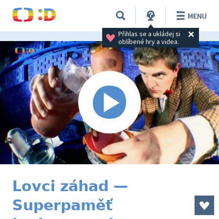
MENU
Přihlas se a ukládej si 
oblíbené hry a videa.
Lovci záhad —
Superpaměť