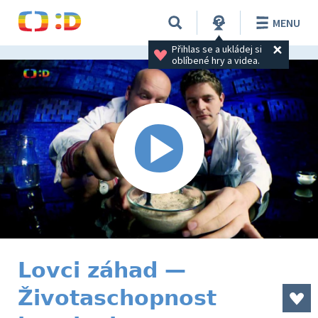
MENU
Přihlas se a ukládej si 
oblíbené hry a videa.
Lovci záhad —
Životaschopnost