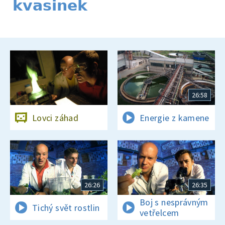
kvasinek
26:58
Lovci záhad
Energie z kamene
26:26
26:35
Boj s nesprávným
Tichý svět rostlin
vetřelcem