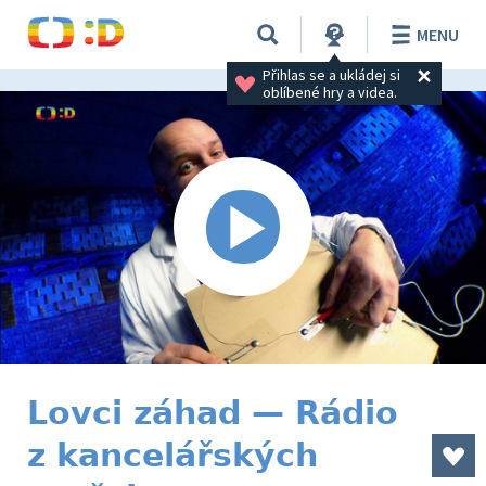
MENU
Přihlas se a ukládej si 
oblíbené hry a videa.
Lovci záhad — Rádio
z kancelářských