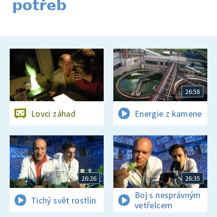
potřeb
26:58
Lovci záhad
Energie z kamene
26:26
26:35
Boj s nesprávným
Tichý svět rostlin
vetřelcem