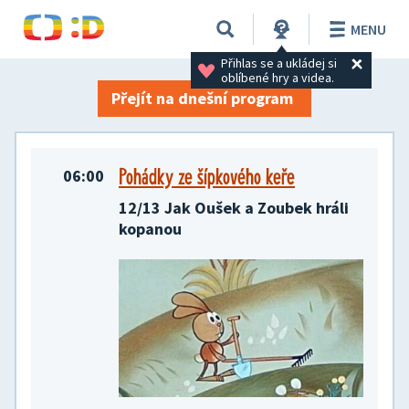
TV program na 29. 05. 2026
MENU
Přihlas se a ukládej si 
oblíbené hry a videa.
Přejít na dnešní program
Pohádky ze šípkového keře
06:00
12/13 Jak Oušek a Zoubek hráli
kopanou