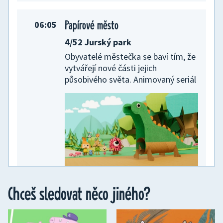
Papírové město
06:05
4/52 Jurský park
Obyvatelé městečka se baví tím, že
vytvářejí nové části jejich
působivého světa. Animovaný seriál
Chceš sledovat něco jiného?
Lu a Parta uličníků
06:20
Knihomolka Betty