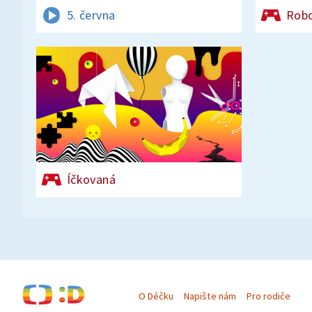
5. června
Rob
Íčkovaná
O Déčku
Napište nám
Pro rodiče