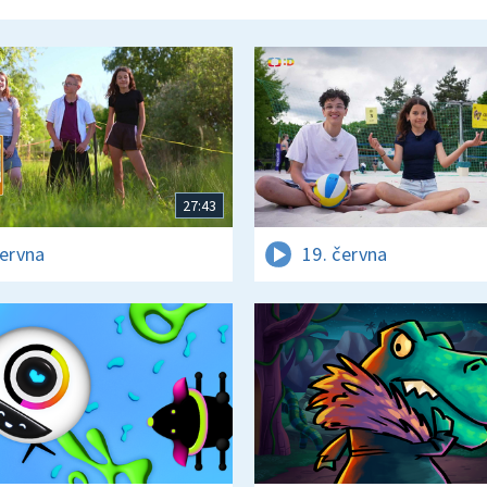
27:43
června
19. června