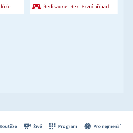
 lóže
Ředisaurus Rex: První případ
Soutěže
Živě
Program
Pro nejmenší