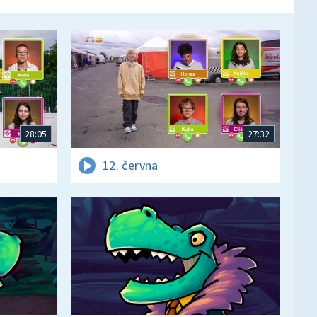
28:05
27:32
12. června