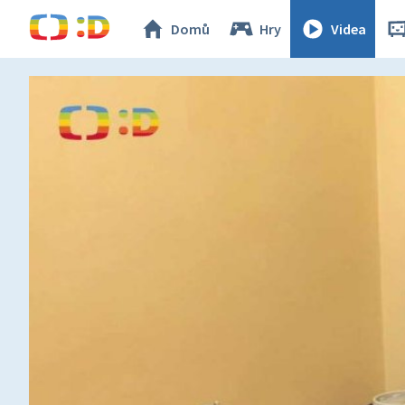
Domů
Hry
Videa