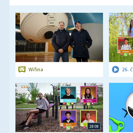
Wifina
26. 
28:08