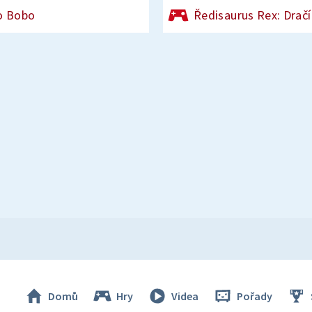
o Bobo
Ředisaurus Rex: Dračí
Domů
Hry
Videa
Pořady