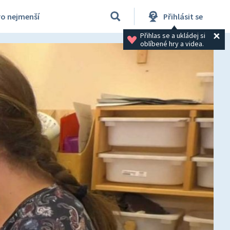
ro nejmenší
Přihlásit se
Přihlas se a ukládej si 
oblíbené hry a videa.