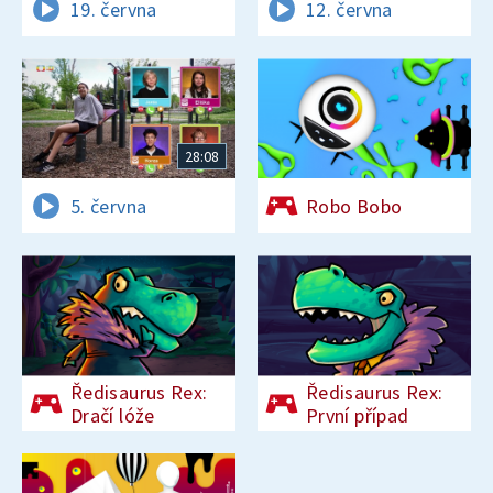
19. června
12. června
28:08
5. června
Robo Bobo
Ředisaurus Rex:
Ředisaurus Rex:
Dračí lóže
První případ