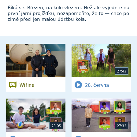
Říká se: Březen, na kolo vlezem. Než ale vyjedete na
první jarní projížďku, nezapomeňte, že to — chce po
zimě přeci jen malou údržbu kola.
27:43
Wifina
26. června
28:05
27:32