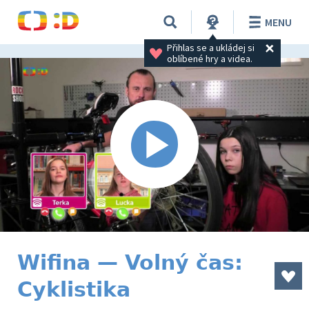
MENU
Přihlas se a ukládej si 
oblíbené hry a videa.
Wifina — Volný čas:
Cyklistika