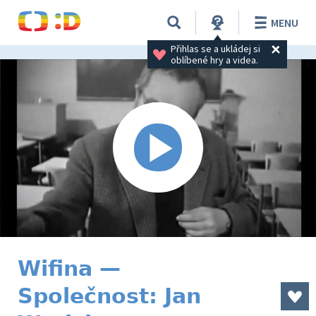
MENU
Přihlas se a ukládej si 
oblíbené hry a videa.
Wifina —
Společnost: Jan