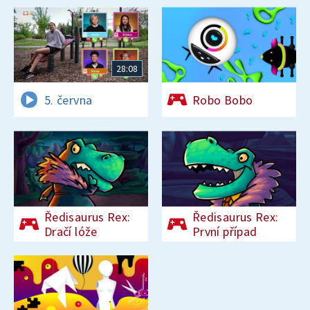
28:08
5. června
Robo Bobo
Ředisaurus Rex:
Ředisaurus Rex:
Dračí lóže
První případ