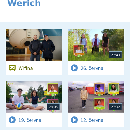
Werich
27:43
Wifina
26. června
28:05
27:32
19. června
12. června