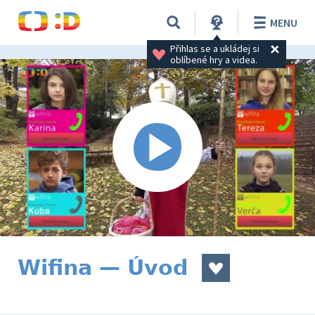
MENU
Přihlas se a ukládej si 
oblíbené hry a videa.
Wifina — Úvod