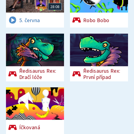
28:08
5. června
Robo Bobo
Ředisaurus Rex:
Ředisaurus Rex:
Dračí lóže
První případ
Íčkovaná