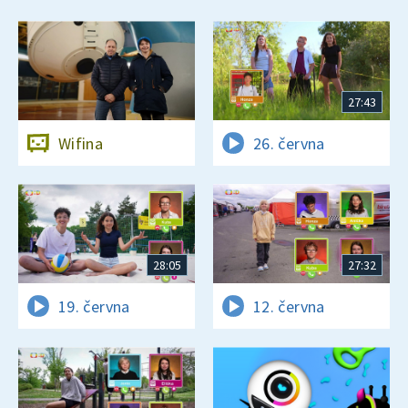
27:43
Wifina
26. června
28:05
27:32
19. června
12. června