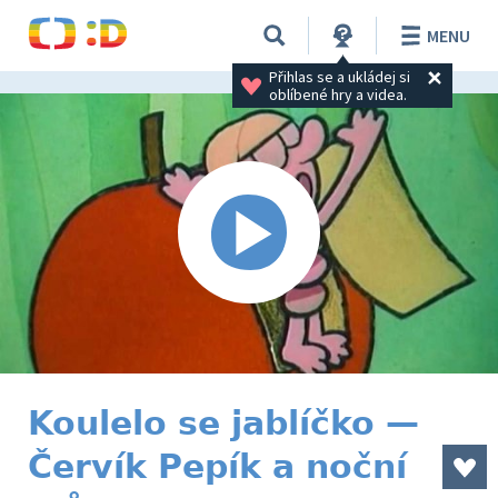
MENU
Přihlas se a ukládej si 
oblíbené hry a videa.
Koulelo se jablíčko —
Červík Pepík a noční