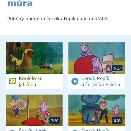
můra
Příběhy hodného červíka Pepíka a jeho přátel
6:27
Koulelo se
Červík Pepík
jablíčko
a červička Evička
7:20
6:03
Červík Pepík
Červík Pepík