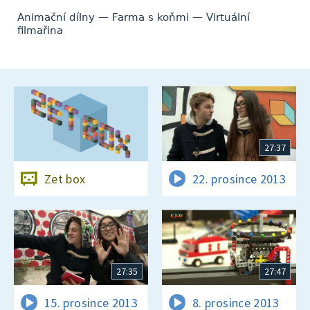
Animační dílny — Farma s koňmi — Virtuální
filmařina
27:37
Zet box
22. prosince 2013
27:35
27:47
15. prosince 2013
8. prosince 2013