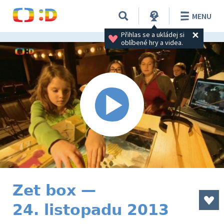
MENU
Přihlas se a ukládej si 
oblíbené hry a videa.
Zet box —
24. listopadu 2013