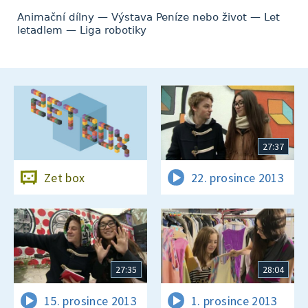
Animační dílny — Výstava Peníze nebo život — Let
letadlem — Liga robotiky
27:37
Zet box
22. prosince 2013
27:35
28:04
15. prosince 2013
1. prosince 2013