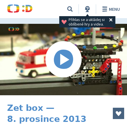
MENU
Přihlas se a ukládej si 
oblíbené hry a videa.
Zet box —
8. prosince 2013